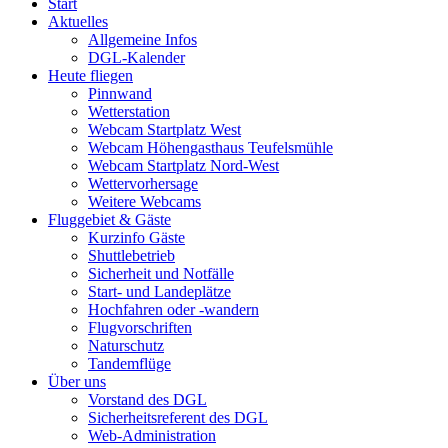
Start
Aktuelles
Allgemeine Infos
DGL-Kalender
Heute fliegen
Pinnwand
Wetterstation
Webcam Startplatz West
Webcam Höhengasthaus Teufelsmühle
Webcam Startplatz Nord-West
Wettervorhersage
Weitere Webcams
Fluggebiet & Gäste
Kurzinfo Gäste
Shuttlebetrieb
Sicherheit und Notfälle
Start- und Landeplätze
Hochfahren oder -wandern
Flugvorschriften
Naturschutz
Tandemflüge
Über uns
Vorstand des DGL
Sicherheitsreferent des DGL
Web-Administration