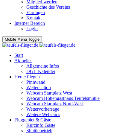
Mitglied werden
Geschichte des Vereins
Ehrungen
Kontakt
Interner Bereich
Login
Mobile Menu Toggle
Start
Aktuelles
Allgemeine Infos
DGL-Kalender
Heute fliegen
Pinnwand
Wetterstation
Webcam Startplatz West
Webcam Höhengasthaus Teufelsmühle
Webcam Startplatz Nord-West
Wettervorhersage
Weitere Webcams
Fluggebiet & Gäste
Kurzinfo Gäste
Shuttlebetrieb