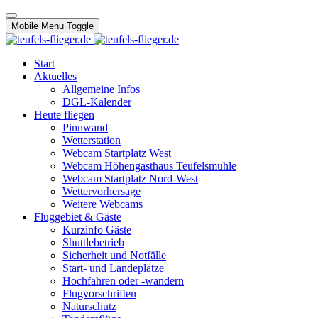
Mobile Menu Toggle
Start
Aktuelles
Allgemeine Infos
DGL-Kalender
Heute fliegen
Pinnwand
Wetterstation
Webcam Startplatz West
Webcam Höhengasthaus Teufelsmühle
Webcam Startplatz Nord-West
Wettervorhersage
Weitere Webcams
Fluggebiet & Gäste
Kurzinfo Gäste
Shuttlebetrieb
Sicherheit und Notfälle
Start- und Landeplätze
Hochfahren oder -wandern
Flugvorschriften
Naturschutz