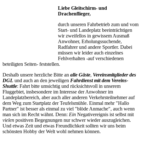
Liebe Gleitschirm- und
Drachenflieger,
durch unseren Fahrbetrieb zum und vom
Start- und Landeplatz beeinträchtigen
wir zweifellos in gewissem Ausmaß
Anwohner,
Erholungssuchende,
Radfahrer und andere Sportler. Dabei
müssen wir leider auch einzelnes
Fehlverhalten -auf verschiedenen
beteiligten Seiten- feststellen.
Deshalb unsere herzliche Bitte an
alle Gäste
,
Vereinsmitglieder des
DGL
und auch an den jeweiligen
Fahrdienst mit dem Vereins-
Shuttle
:
Fahrt bitte umsichtig und rücksichtsvoll in unserem
Fluggebiet, insbesondere im Interesse der Anwohner im
Landeplatzbereich, aber auch aller anderen Verkehrsteilnehmer auf
dem Weg zum Startplatz
der Teufelsmühle
. Einmal mehr "Hallo
Partner" ist besser als einmal zu viel "blöde Anmache", auch wenn
man sich im Recht wähnt. Denn:
Ein
Negativereignis ist selbst mit
vielen
positiven Begegnungen nur schwer wieder auszugleichen.
Und etwas Zeit und etwas Freundlichkeit sollten wir uns beim
schönsten Hobby der Welt wohl nehmen können.