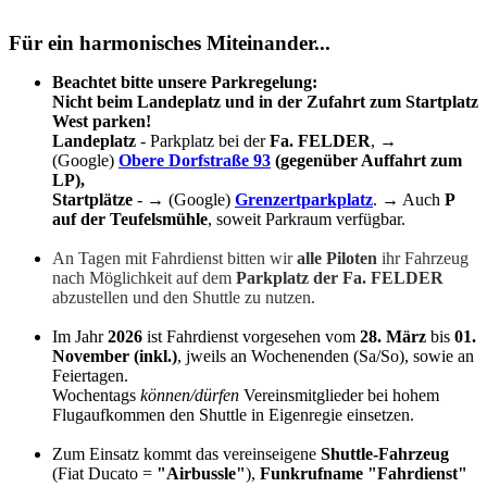
Für ein harmonisches Miteinander...
Beachtet bitte unsere Parkregelung:
Nicht beim Landeplatz und in der Zufahrt zum Startplatz
West parken!
Landeplatz
- Parkplatz bei der
Fa. FELDER
,
→
(Google)
Obere Dorfstraße 93
(gegenüber Auffahrt zum
LP),
Startplätze
-
→ (Google)
Grenzertparkplatz
. → Auch
P
auf der Teufelsmühle
, soweit Parkraum verfügbar.
An Tagen mit Fahrdienst bitten wir
alle Piloten
ihr Fahrzeug
nach Möglichkeit auf dem
Parkplatz der Fa. FELDER
abzustellen und den Shuttle zu nutzen.
Im Jah
r
2026
ist Fahrdienst vorgesehen vom
28. März
bis
01.
November (inkl.)
, jwei
ls an Wochenenden (Sa/So), sowie an
Feiertagen.
Wochentags
können/dürfen
Vereinsmitglieder bei hohem
Flugaufkommen den Shuttle in Eigenregie einsetzen.
Zum Einsatz kommt das vereinseigene
Shuttle-Fahrzeug
(Fiat Ducato =
"Airbussle"
),
Funkrufname "Fahrdienst"