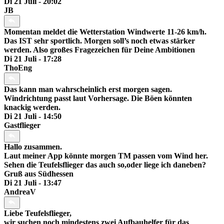
Di 21 Juli - 20:02
JB
Momentan meldet die Wetterstation Windwerte 11-26 km/h.
Das IST sehr sportlich. Morgen soll’s noch etwas stärker
werden. Also großes Fragezeichen für Deine Ambitionen
Di 21 Juli - 17:28
ThoEng
Das kann man wahrscheinlich erst morgen sagen.
Windrichtung passt laut Vorhersage. Die Böen könnten
knackig werden.
Di 21 Juli - 14:50
Gastflieger
Hallo zusammen.
Laut meiner App könnte morgen TM passen vom Wind her.
Sehen die Teufelsflieger das auch so,oder liege ich daneben?
Gruß aus Südhessen
Di 21 Juli - 13:47
AndreaV
Liebe Teufelsflieger,
wir suchen noch mindestens zwei Aufbauhelfer für das