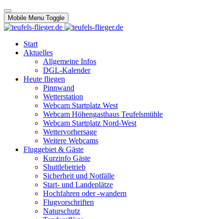
Mobile Menu Toggle
Start
Aktuelles
Allgemeine Infos
DGL-Kalender
Heute fliegen
Pinnwand
Wetterstation
Webcam Startplatz West
Webcam Höhengasthaus Teufelsmühle
Webcam Startplatz Nord-West
Wettervorhersage
Weitere Webcams
Fluggebiet & Gäste
Kurzinfo Gäste
Shuttlebetrieb
Sicherheit und Notfälle
Start- und Landeplätze
Hochfahren oder -wandern
Flugvorschriften
Naturschutz