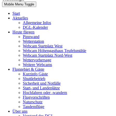
Mobile Menu Toggle
Start
Aktuelles
Allgemeine Infos
DGL-Kalender
Heute fliegen
Pinnwand
Wetterstation
Webcam Startplatz West
Webcam Höhengasthaus Teufelsmühle
Webcam Startplatz Nord-West
Wettervorhersage
Weitere Webcams
Fluggebiet & Gäste
Kurzinfo Gäste
Shuttlebetrieb
Sicherheit und Notfälle
Start- und Landeplätze
Hochfahren oder -wandern
Flugvorschriften
Naturschutz
Tandemflüge
Über uns
Vorstand des DGL