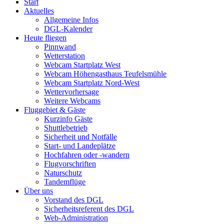
Start
Aktuelles
Allgemeine Infos
DGL-Kalender
Heute fliegen
Pinnwand
Wetterstation
Webcam Startplatz West
Webcam Höhengasthaus Teufelsmühle
Webcam Startplatz Nord-West
Wettervorhersage
Weitere Webcams
Fluggebiet & Gäste
Kurzinfo Gäste
Shuttlebetrieb
Sicherheit und Notfälle
Start- und Landeplätze
Hochfahren oder -wandern
Flugvorschriften
Naturschutz
Tandemflüge
Über uns
Vorstand des DGL
Sicherheitsreferent des DGL
Web-Administration