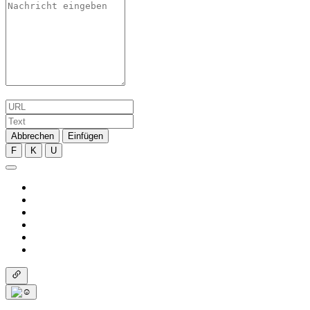
Abbrechen
Einfügen
F
K
U