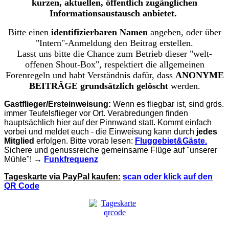
kurzen, aktuellen, öffentlich zugänglichen
Informationsaustausch anbietet.
Bitte einen
identifizierbaren Namen
angeben, oder über
"Intern"-Anmeldung den Beitrag erstellen.
Lasst uns bitte die Chance zum Betrieb dieser "welt-
offenen Shout-Box", respektiert die allgemeinen
Forenregeln und habt Verständnis dafür, dass
ANONYME
BEITRÄGE grundsätzlich gelöscht
werden.
Gastflieger/Ersteinweisung:
Wenn es fliegbar ist, sind grds.
immer Teufelsflieger vor Ort. Verabredungen finden
hauptsächlich hier auf der Pinnwand statt. Kommt einfach
vorbei und meldet euch - die Einweisung kann durch
jedes
Mitglied
erfolgen. Bitte vorab lesen:
Fluggebiet&Gäste.
Sichere und genussreiche gemeinsame Flüge auf "unserer
Mühle"! →
Funkfrequenz
Tageskarte via PayPal kaufen:
scan oder klick auf den
QR Code