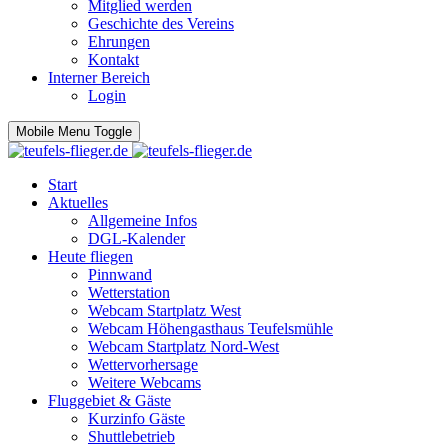
Mitglied werden
Geschichte des Vereins
Ehrungen
Kontakt
Interner Bereich
Login
Mobile Menu Toggle
Start
Aktuelles
Allgemeine Infos
DGL-Kalender
Heute fliegen
Pinnwand
Wetterstation
Webcam Startplatz West
Webcam Höhengasthaus Teufelsmühle
Webcam Startplatz Nord-West
Wettervorhersage
Weitere Webcams
Fluggebiet & Gäste
Kurzinfo Gäste
Shuttlebetrieb