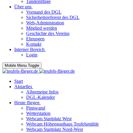
Tandemflüge
Über uns
Vorstand des DGL
Sicherheitsreferent des DGL
Web-Administration
Mitglied werden
Geschichte des Vereins
Ehrungen
Kontakt
Interner Bereich
Login
Mobile Menu Toggle
Start
Aktuelles
Allgemeine Infos
DGL-Kalender
Heute fliegen
Pinnwand
Wetterstation
Webcam Startplatz West
Webcam Höhengasthaus Teufelsmühle
Webcam Startplatz Nord-West