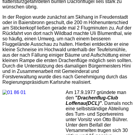
flattersturzgefährdeten bunten Dacronflügel ließ stark zu
wünschen übrig.
In der Region wurde zunächst am Skihang in Freudenstadt
oder in Baiersbronn geschult, die 200 m Höhenunterschied
am Stöckerkopf ließen gerade mal 2 Flugminuten zu. Auf der
Rückfahrt von dort nach Wildbad machte Uli Blumenthal, wie
so häufig, einen Umweg, um nach einem besseren
Fluggelände Ausschau zu halten. Hierbei entdeckte er eine
kleine Schneise im Hochwald unterhalb der Teufelsmühle,
aus der nach Fällung einiger Bäume und Aufschüttung einer
kleinen Rampe die ersten Drachenflüge möglich sein sollten.
Durch die Unterstützung des damaligen Bürgermeisters Hini
und in Zusammenarbeit mit Gemeinderat und
Forstverwaltung wurde dies nach Genehmigung durch das
Regierungspräsidium Karlsruhe realisiert.
Am 17.9.1977 gründete man
den
"Drachenflug-Club
Loffenau(DCL)"
. Damals noch
eine selbstständige Abteilung
des Turn- und Sportvereins
unter Vorsitz von Otto Bührer.
Unter dem Beifall der
Versammelten trugen sich 30