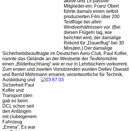
aktive und 15 passive
Mitglieder ein. Franz Obert
führte damals einen selbst
produzierten Film über 200
Testflüge bei allen
Windverhältnissen vor. (Bei
diesen Flügeln lag, wie
berichtet wird, der damalige
Rekord für „Dauerflug“ bei 30
Minuten.) Der damalige
Sicherheitsbeauftragte im Deutschen Aero-Club, Paul Kofler,
nannte das Gelände an der Westseite der Teufelsmühle
einen „Bilderbuchhang“ wie er nur in Lehrbüchern vorkommt.
Zum ersten und zweiten Vorsitzenden wurden Detlev Oswald
und Bernd Möhrmann ernannt, verantwortliche für Technik,
Ausbildung und
Sicherheit Paul
Kofler und
Transport (den
gab es beim
DCL schon seit
den Anfängen
mit clubeigenem
Fahrzeug
„Emma“. Es war