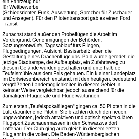
ein Fahrzeug nur
für Wettbewerbe
(Schiedsrichter, Funk, Auswertung, Sprecher für Zuschauer
und Ansagen). Für den Pilotentransport gab es einen Ford
Transit.
Zunächst stand außer den Probeflügen die Arbeit im
Vordergrund. Genehmigungen der Behörden,
Satzungsentwürfe, Tagesablauf fürs Fliegen,
Flugbedingungen, Aufsicht, Basisarbeit: eben die
Gestaltung eines Drachenflugclubs. Bald wurde gerodet, die
jetzige Stadtrampe, der Aufbauplatz, ein Zufahrtsweg zu
diesem Gelände wurden geschaffen und unterhalb der
Teufelsmühle aus dem Fels gehauen. Ein kleiner Landeplatz
im Dorfwiesenbereich entstand, mit den heutigen, bedeutend
vergrößerten Landemöglichkeiten in diesem Gebiet in
keinster Weise vergleichbar, jedoch ausreichend für die
damaligen Fluggeräte und Flugerwartungen.
Zum ersten „Teufelspokalfliegen“ gingen ca. 50 Piloten in die
Luft, darunter eine Pilotin. Sie brachten durch den neuen,
ungewohnten, jedoch attraktiven und optisch spektakulären
Flugsport Zuschauermassen in den Schwarzwaldort
Loffenau. Der Club ging auch gleich in diesem ersten
Flugjahr in die vollen. Die Baden-Württembergischen