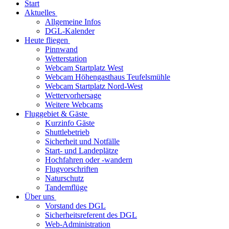
Start
Aktuelles
Allgemeine Infos
DGL-Kalender
Heute fliegen
Pinnwand
Wetterstation
Webcam Startplatz West
Webcam Höhengasthaus Teufelsmühle
Webcam Startplatz Nord-West
Wettervorhersage
Weitere Webcams
Fluggebiet & Gäste
Kurzinfo Gäste
Shuttlebetrieb
Sicherheit und Notfälle
Start- und Landeplätze
Hochfahren oder -wandern
Flugvorschriften
Naturschutz
Tandemflüge
Über uns
Vorstand des DGL
Sicherheitsreferent des DGL
Web-Administration