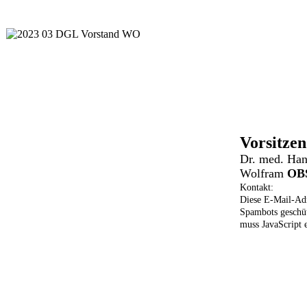
Vorsitze
Dr. med.
Han
Wolfram
OB
Kontakt:
Diese E-Mail-Adr
Spambots geschü
muss JavaScript e