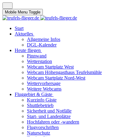
Mobile Menu Toggle
Start
Aktuelles
Allgemeine Infos
DGL-Kalender
Heute fliegen
Pinnwand
Wetterstation
Webcam Startplatz West
Webcam Höhengasthaus Teufelsmühle
Webcam Startplatz Nord-West
Wettervorhersage
Weitere Webcams
Fluggebiet & Gäste
Kurzinfo Gäste
Shuttlebetrieb
Sicherheit und Notfälle
Start- und Landeplätze
Hochfahren oder -wandern
Flugvorschriften
Naturschutz