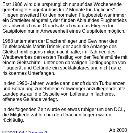
Erst 1986 wird die ursprünglich nur auf das Wochenende
genehmigte Flugerlaubnis für 2 Monate für „tägliches“
Fliegen erweitert! Für den normalen Flugbetrieb war immer
ein Startleiter eingeteilt, der für den Ablauf des Flugbetriebs
verantwortlich war. Grundsätzlich war das Fliegen für
Gastpiloten nur in Anwesenheit eines Clubpiloten möglich.
1988 unternahm der Drachenflieger und Gewinner des
Teufelspokals Martin Brinek, der auch die Anfänge des
Gleitschirmfliegens mitgemacht hatte, im Rahmen des
Wettbewerbes den ersten Testflug von der Teufelsmühle mit
einem Gleitschirm, unter den damaligen Bedingungen von
Fluggerät und Gelände ein spektakuläres und nicht ganz
risikoarmes Unterfangen.
In den 1990- Jahren wurde dann der oft durch Turbulenzen
und Bebauung zunehmend schwieriger anzufliegende alte
Landeplatz auf die Ostseite von Loffenau in flacheres,
offeneres Gelände verlegt.
In der folgenden Zeit wurde es etwas ruhiger um den DCL,
die Mitgliederzahlen bei den Drachenfliegern waren
rückläufig.
Ab 2000