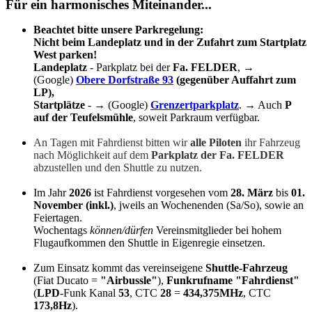
Für ein harmonisches Miteinander...
Beachtet bitte unsere Parkregelung:
Nicht beim Landeplatz und in der Zufahrt zum Startplatz
West parken!
Landeplatz
- Parkplatz bei der
Fa. FELDER
,
→
(Google)
Obere Dorfstraße 93
(gegenüber Auffahrt zum
LP),
Startplätze
-
→ (Google)
Grenzertparkplatz
. → Auch
P
auf der Teufelsmühle
, soweit Parkraum verfügbar.
An Tagen mit Fahrdienst bitten wir
alle Piloten
ihr Fahrzeug
nach Möglichkeit auf dem
Parkplatz der Fa. FELDER
abzustellen und den Shuttle zu nutzen.
Im Jah
r
2026
ist Fahrdienst vorgesehen vom
28. März
bis
01.
November (inkl.)
, jwei
ls an Wochenenden (Sa/So), sowie an
Feiertagen.
Wochentags
können/dürfen
Vereinsmitglieder bei hohem
Flugaufkommen den Shuttle in Eigenregie einsetzen.
Zum Einsatz kommt das vereinseigene
Shuttle-Fahrzeug
(Fiat Ducato =
"Airbussle"
),
Funkrufname "Fahrdienst"
(
LPD
-Funk Kanal
53
, CTC
28
=
434,375MHz
, CTC
173,8Hz
).