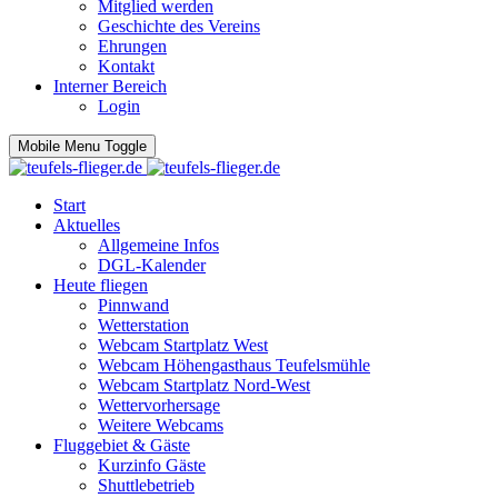
Mitglied werden
Geschichte des Vereins
Ehrungen
Kontakt
Interner Bereich
Login
Mobile Menu Toggle
Start
Aktuelles
Allgemeine Infos
DGL-Kalender
Heute fliegen
Pinnwand
Wetterstation
Webcam Startplatz West
Webcam Höhengasthaus Teufelsmühle
Webcam Startplatz Nord-West
Wettervorhersage
Weitere Webcams
Fluggebiet & Gäste
Kurzinfo Gäste
Shuttlebetrieb