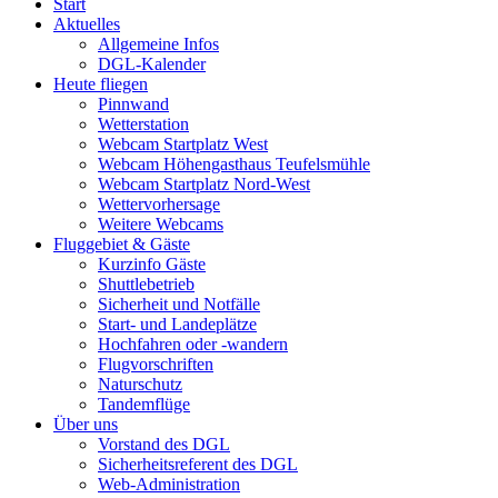
Start
Aktuelles
Allgemeine Infos
DGL-Kalender
Heute fliegen
Pinnwand
Wetterstation
Webcam Startplatz West
Webcam Höhengasthaus Teufelsmühle
Webcam Startplatz Nord-West
Wettervorhersage
Weitere Webcams
Fluggebiet & Gäste
Kurzinfo Gäste
Shuttlebetrieb
Sicherheit und Notfälle
Start- und Landeplätze
Hochfahren oder -wandern
Flugvorschriften
Naturschutz
Tandemflüge
Über uns
Vorstand des DGL
Sicherheitsreferent des DGL
Web-Administration