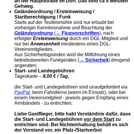
an der Hauptstraße im Dorf. Das sind ca 5 Minuten
Gehweg.
Geländeordnung / Ersteinweisung /
Startberechtigung / Funk
Starts auf der Teufelsmühle sind nur erlaubt bei
vorheriger Kenntnisnahme und Beachtung der
Geländeordnung
(→
Flugvorschriften
)
, nach
erfolgter
Ersteinweisung
durch ein DGL-Mitglied und
nur bei
Anwesenheit
mindestens eines DGL-
Vereinsmitgliedes.
Aus Sicherheitsgründen wird die Mitführung eines
betriebsbereiten
Funkgerätes
(
→
Sicherheit
) dringend
angeraten;
Start- und Landegebühren
Tageskarte –
8,00 € / Tag,
die Start- und Landegebühren sind unaufgefordert via
PayPal
, beim
Fahrdienst
(wenn im Einsatz), oder bei
einem
Vereinsmitglied
- jeweils gegen Empfang eines
Armbändels - zu entrichten;
Liebe Gastflieger, bitte habt Verständnis dafür, dass
die Start- und Landegebühren
vor dem Start
zu
entrichten sind. Bei Nichteinhaltung behält es sich
der Vorstand vor, ein Platz-/Startverbot