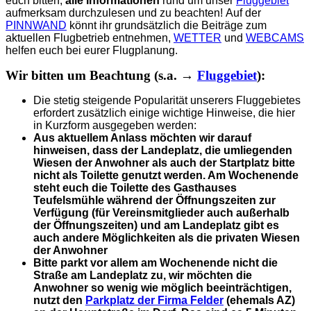
euch bitten,
alle Informationen
rund um unser
Fluggebiet
aufmerksam durchzulesen und zu beachten!
Auf der
PINNWAND
könnt ihr grundsätzlich die Beiträge zum
aktuellen Flugbetrieb entnehmen,
WETTER
und
WEBCAMS
helfen euch bei eurer Flugplanung.
Wir bitten um Beachtung (s.a. →
Fluggebiet
):
Die stetig steigende Popularität unserers Fluggebietes
erfordert zusätzlich einige wichtige Hinweise, die hier
in Kurzform ausgegeben werden:
Aus aktuellem Anlass möchten wir darauf
hinweisen, dass der Landeplatz, die umliegenden
Wiesen der Anwohner als auch der Startplatz bitte
nicht als Toilette genutzt werden. Am Wochenende
steht euch die Toilette des Gasthauses
Teufelsmühle während der Öffnungszeiten zur
Verfügung (für Vereinsmitglieder auch außerhalb
der Öffnungszeiten) und am Landeplatz gibt es
auch andere Möglichkeiten als die privaten Wiesen
der Anwohner
Bitte parkt vor allem am Wochenende nicht die
Straße am Landeplatz zu, wir möchten die
Anwohner so wenig wie möglich beeinträchtigen,
nutzt den
Parkplatz der Firma Felder
(ehemals AZ)