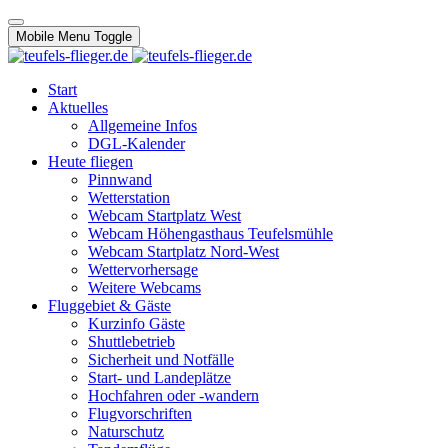
Mobile Menu Toggle
Start
Aktuelles
Allgemeine Infos
DGL-Kalender
Heute fliegen
Pinnwand
Wetterstation
Webcam Startplatz West
Webcam Höhengasthaus Teufelsmühle
Webcam Startplatz Nord-West
Wettervorhersage
Weitere Webcams
Fluggebiet & Gäste
Kurzinfo Gäste
Shuttlebetrieb
Sicherheit und Notfälle
Start- und Landeplätze
Hochfahren oder -wandern
Flugvorschriften
Naturschutz