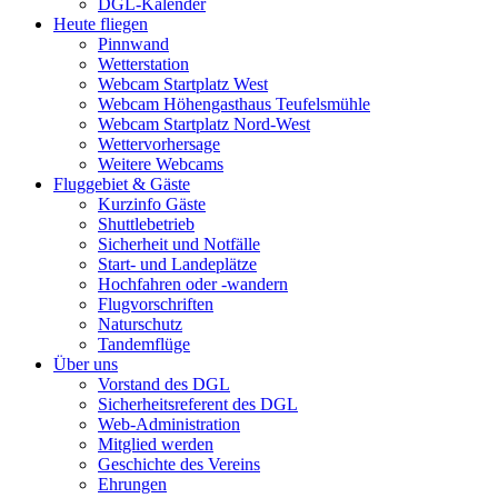
DGL-Kalender
Heute fliegen
Pinnwand
Wetterstation
Webcam Startplatz West
Webcam Höhengasthaus Teufelsmühle
Webcam Startplatz Nord-West
Wettervorhersage
Weitere Webcams
Fluggebiet & Gäste
Kurzinfo Gäste
Shuttlebetrieb
Sicherheit und Notfälle
Start- und Landeplätze
Hochfahren oder -wandern
Flugvorschriften
Naturschutz
Tandemflüge
Über uns
Vorstand des DGL
Sicherheitsreferent des DGL
Web-Administration
Mitglied werden
Geschichte des Vereins
Ehrungen