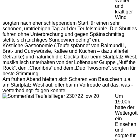
Wetter
und
kräftiger
Wind
sorgten nach eher schleppendem Start für einen sehr
schönen, umtriebigen Tag auf der Teufelsmühle. Die Shuttles
fuhren ohne Unterbrechung und gegen Spätnachmittag
stellte sich „richtiges Sundownerfeeling“ ein.
Köstliche Gastronomie („Teufelspfanne“ von RaimundH,
Brat- und Currywürste, Kaffee und Kuchen – dazu allerlei
Getränke) und natürlich die Cocktailbar beim Startplatz West,
musikalisch unterhalten von der Loffenauer Gruppe „Nuff the
Rock“, den „Chorlibris“ und dem „Duo Twosome“, sorgten für
beste Stimmung.
Am frühen Abend hielten sich Scharen von Besuchern u.a.
am Startplatz West auf, offenbar in Vorfreude auf das, was -
wetterbedingt- folgen konnte:
Um
19.00h
hatte der
Wettergott
ein
Einsehen
und
sorgte für