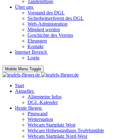
Tandemflüge
Über uns
Vorstand des DGL
Sicherheitsreferent des DGL
Web-Administration
Mitglied werden
Geschichte des Vereins
Ehrungen
Kontakt
Interner Bereich
Login
Mobile Menu Toggle
Start
Aktuelles
Allgemeine Infos
DGL-Kalender
Heute fliegen
Pinnwand
Wetterstation
Webcam Startplatz West
Webcam Höhengasthaus Teufelsmühle
Webcam Startplatz Nord-West