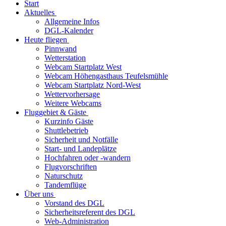
Start
Aktuelles
Allgemeine Infos
DGL-Kalender
Heute fliegen
Pinnwand
Wetterstation
Webcam Startplatz West
Webcam Höhengasthaus Teufelsmühle
Webcam Startplatz Nord-West
Wettervorhersage
Weitere Webcams
Fluggebiet & Gäste
Kurzinfo Gäste
Shuttlebetrieb
Sicherheit und Notfälle
Start- und Landeplätze
Hochfahren oder -wandern
Flugvorschriften
Naturschutz
Tandemflüge
Über uns
Vorstand des DGL
Sicherheitsreferent des DGL
Web-Administration