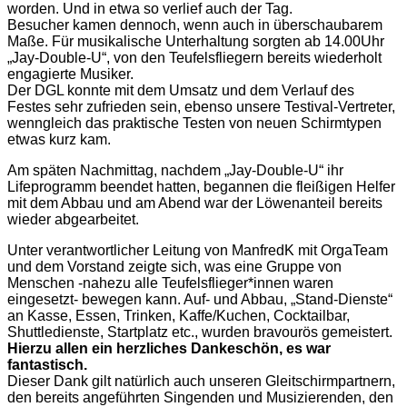
worden. Und in etwa so verlief auch der Tag.
Besucher kamen dennoch, wenn auch in überschaubarem
Maße. Für musikalische Unterhaltung sorgten ab 14.00Uhr
„Jay-Double-U“, von den Teufelsfliegern bereits wiederholt
engagierte Musiker.
Der DGL konnte mit dem Umsatz und dem Verlauf des
Festes sehr zufrieden sein, ebenso unsere Testival-Vertreter,
wenngleich das praktische Testen von neuen Schirmtypen
etwas kurz kam.
Am späten Nachmittag, nachdem „Jay-Double-U“ ihr
Lifeprogramm beendet hatten, begannen die fleißigen Helfer
mit dem Abbau und am Abend war der Löwenanteil bereits
wieder abgearbeitet.
Unter verantwortlicher Leitung von ManfredK mit OrgaTeam
und dem Vorstand zeigte sich, was eine Gruppe von
Menschen -nahezu alle Teufelsflieger*innen waren
eingesetzt- bewegen kann. Auf- und Abbau, „Stand-Dienste“
an Kasse, Essen, Trinken, Kaffe/Kuchen, Cocktailbar,
Shuttledienste, Startplatz etc., wurden bravourös gemeistert.
Hierzu allen ein herzliches Dankeschön, es war
fantastisch.
Dieser Dank gilt natürlich auch unseren Gleitschirmpartnern,
den bereits angeführten Singenden und Musizierenden, den