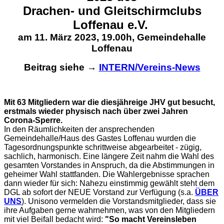
Drachen- und Gleitschirmclubs
Loffenau e.V.
am 11. März 2023, 19.00h, Gemeindehalle
Loffenau
Beitrag siehe →
INTERN/Vereins-News
Mit 63 Mitgliedern war die diesjähreige JHV gut besucht,
erstmals wieder physisch nach über zwei Jahren
Corona-Sperre.
In den Räumlichkeiten der ansprechenden
Gemeindehalle/Haus des Gastes Loffenau wurden die
Tagesordnungspunkte schrittweise abgearbeitet - zügig,
sachlich, harmonisch. Eine längere Zeit nahm die Wahl des
gesamten Vorstandes in Anspruch, da die Abstimmungen in
geheimer Wahl stattfanden. Die Wahlergebnisse sprachen
dann wieder für sich: Nahezu einstimmig gewählt steht dem
DGL ab sofort der NEUE Vorstand zur Verfügung (s.a.
ÜBER
UNS
). Unisono vermelden die Vorstandsmitglieder, dass sie
ihre Aufgaben gerne wahrnehmen, was von den Mitgliedern
mit viel Beifall bedacht wird:
"So macht Vereinsleben