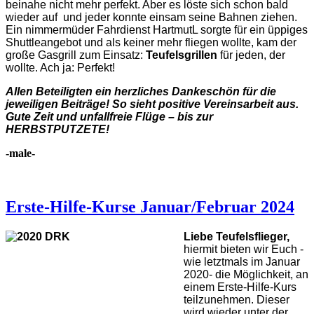
beinahe nicht mehr perfekt. Aber es löste sich schon bald
wieder auf und jeder konnte einsam seine Bahnen ziehen.
Ein nimmermüder Fahrdienst HartmutL sorgte für ein üppiges
Shuttleangebot und als keiner mehr fliegen wollte, kam der
große Gasgrill zum Einsatz:
Teufelsgrillen
für jeden, der
wollte. Ach ja: Perfekt!
Allen Beteiligten ein herzliches Dankeschön für die
jeweiligen Beiträge! So sieht positive Vereinsarbeit aus.
Gute Zeit und unfallfreie Flüge – bis zur
HERBSTPUTZETE!
-male-
Erste-Hilfe-Kurse Januar/Februar 2024
Liebe Teufelsflieger,
hiermit bieten wir Euch -
wie letztmals im Januar
2020- die Möglichkeit, an
einem Erste-Hilfe-Kurs
teilzunehmen. Dieser
wird wieder unter der