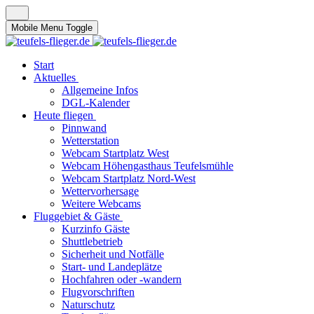
Mobile Menu Toggle
Start
Aktuelles
Allgemeine Infos
DGL-Kalender
Heute fliegen
Pinnwand
Wetterstation
Webcam Startplatz West
Webcam Höhengasthaus Teufelsmühle
Webcam Startplatz Nord-West
Wettervorhersage
Weitere Webcams
Fluggebiet & Gäste
Kurzinfo Gäste
Shuttlebetrieb
Sicherheit und Notfälle
Start- und Landeplätze
Hochfahren oder -wandern
Flugvorschriften
Naturschutz