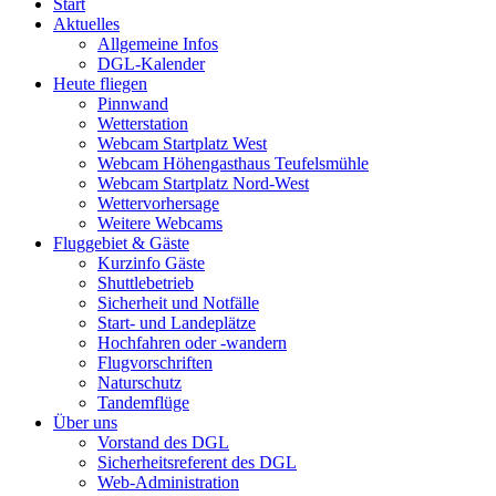
Start
Aktuelles
Allgemeine Infos
DGL-Kalender
Heute fliegen
Pinnwand
Wetterstation
Webcam Startplatz West
Webcam Höhengasthaus Teufelsmühle
Webcam Startplatz Nord-West
Wettervorhersage
Weitere Webcams
Fluggebiet & Gäste
Kurzinfo Gäste
Shuttlebetrieb
Sicherheit und Notfälle
Start- und Landeplätze
Hochfahren oder -wandern
Flugvorschriften
Naturschutz
Tandemflüge
Über uns
Vorstand des DGL
Sicherheitsreferent des DGL
Web-Administration