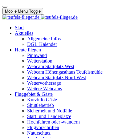
Mobile Menu Toggle
Start
Aktuelles
Allgemeine Infos
DGL-Kalender
Heute fliegen
Pinnwand
Wetterstation
Webcam Startplatz West
Webcam Höhengasthaus Teufelsmühle
Webcam Startplatz Nord-West
Wettervorhersage
Weitere Webcams
Fluggebiet & Gäste
Kurzinfo Gäste
Shuttlebetrieb
Sicherheit und Notfälle
Start- und Landeplätze
Hochfahren oder -wandern
Flugvorschriften
Naturschutz