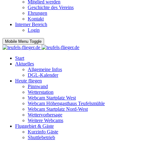
Mitglied werden
Geschichte des Vereins
Ehrungen
Kontakt
Interner Bereich
Login
Mobile Menu Toggle
Start
Aktuelles
Allgemeine Infos
DGL-Kalender
Heute fliegen
Pinnwand
Wetterstation
Webcam Startplatz West
Webcam Höhengasthaus Teufelsmühle
Webcam Startplatz Nord-West
Wettervorhersage
Weitere Webcams
Fluggebiet & Gäste
Kurzinfo Gäste
Shuttlebetrieb